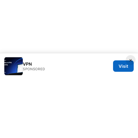
×
VPN
Visit
SPONSORED
Milos Stankovic Group LLC
Calle de Alcalá 50
Madrid, Madrid, 28013
ES
info@milos-stankovic.com
+34 91 933 4533
About
Privacy Policy
Terms of Use