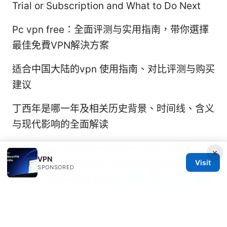
Trial or Subscription and What to Do Next
Pc vpn free：全面评测与实用指南，带你選擇
最佳免費VPN解決方案
适合中国大陆的vpn 使用指南、对比评测与购买
建议
丁西年是哪一年及相关历史背景、时间线、含义
与现代影响的全面解读
Setting up hotspot shield on your router a
×
VPN
Visit
complete guide with VPN integration and
SPONSORED
Router setup tips
劍湖山 跨年 門票 2026 最新
攻略與預訂教學｜劍湖山世界跨年票價、預訂與
實用攻略