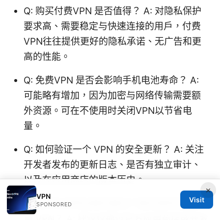
Q: 购买付费VPN 是否值得？ A: 对隐私保护
要求高、需要稳定与快速连接的用户，付费
VPN往往提供更好的隐私承诺、无广告和更
高的性能。
Q: 免费VPN 是否会影响手机电池寿命？ A:
可能略有增加，因为加密与网络传输需要额
外资源。可在不使用时关闭VPN以节省电
量。
Q: 如何验证一个 VPN 的安全更新？ A: 关注
开发者发布的更新日志、是否有独立审计、
以及在应用商店的版本历史。
×
VPN
Visit
Q: 是否有值得信赖的离线下载资源来安装安
SPONSORED
卓 VPN？ A: 建议仅通过官方应用商店或开发