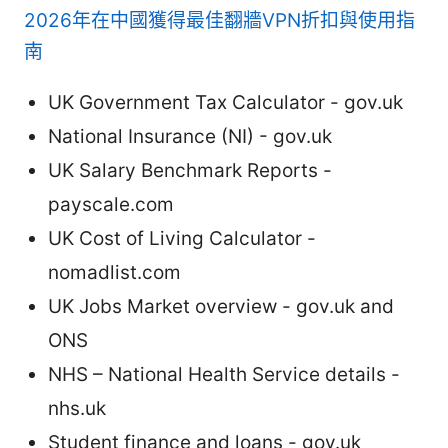
2026年在中國獲得最佳翻牆VPN折扣與使用指
南
UK Government Tax Calculator - gov.uk
National Insurance (NI) - gov.uk
UK Salary Benchmark Reports -
payscale.com
UK Cost of Living Calculator -
nomadlist.com
UK Jobs Market overview - gov.uk and
ONS
NHS – National Health Service details -
nhs.uk
Student finance and loans - gov.uk