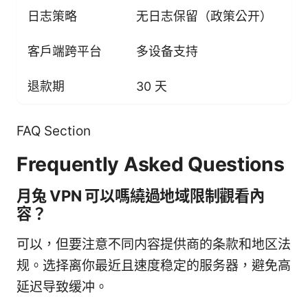
日志策略
无日志保留（政策公开）
部
客户端跨平台
多设备支持
多
退款期
30 天
1
FAQ Section
Frequently Asked Questions
月兔 VPN 可以嗎繞過地域限制觀看內
容？
可以，但要注意不同内容提供商的条款和地区法
规。选择离你最近且速度稳定的服务器，避免高
延迟导致缓冲。