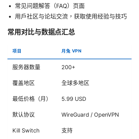
常见问题解答（FAQ）页面
用户社区与论坛交流，获取使用经验与技巧
常用对比与数据点汇总
项目
月兔 VPN
竞
服务器数量
200+
3
覆盖地区
全球多地区
全
最低价格（月）
5.99 USD
7.
默认协议
WireGuard / OpenVPN
O
Kill Switch
支持
支