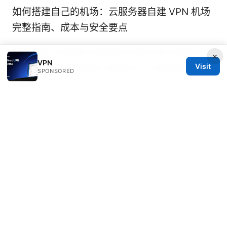
如何搭建自己的机场：云服务器自建 VPN 机场
完整指南、成本与安全要点
Nordvpn cuanto cuesta al mes en mexico y
×
VPN
vale la pena: precio, planes, y consejos para
Visit
SPONSORED
2026
Proton加速器 免费版：Proton VPN 免费版本评
测、功能、速度、隐私与使用教程
网飞netflix
官网：全面指南与最新动态，提升你的观影与隐
私体验
国内 用什么vpn：全面对比与实用指南，揭示最
佳选择与使用技巧