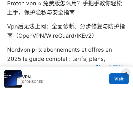
Proton vpn ⭐ 免费版怎么用？手把手教你轻松
上手，保护隐私与安全指南
Vpn后无法上网：全面诊断、分步修复与防护指
南（OpenVPN/WireGuard/IKEv2）
Nordvpn prix abonnements et offres en
2025 le guide complet : tarifs, plans,
promos et comparatif VPN
Vpn电脑：全面指
×
南与实用技巧，助你安全上网、跨区域访问与隐
VPN
Visit
SPONSORED
私保护
Nordvpn fur Streaming So holst du das
Beste aus deinen Abos raus – Ultimative
Anleitung 2026
Best ways to share nordvpn security with