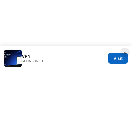
×
VPN
Visit
SPONSORED
Milos Stankovic Group LLC
Calle de Alcalá 50
Madrid, Madrid, 28013
ES
info@milos-stankovic.com
+34 91 933 4533
About
Privacy Policy
Terms of Use