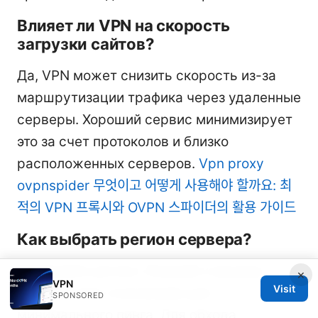
Влияет ли VPN на скорость
загрузки сайтов?
Да, VPN может снизить скорость из-за
маршрутизации трафика через удаленные
серверы. Хороший сервис минимизирует
это за счет протоколов и близко
расположенных серверов.
Vpn proxy
ovpnspider 무엇이고 어떻게 사용해야 할까요: 최
적의 VPN 프록시와 OVPN 스파이더의 활용 가이드
Как выбрать регион сервера?
Выбирайте регион, близкий к вашему
×
VPN
Visit
физическому положению для
SPONSORED
минимального пинга. Для обхода