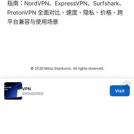
指南：NordVPN、ExpressVPN、Surfshark、
ProtonVPN 全面对比、速度、隐私、价格、跨
平台兼容与使用场景
© 2026 Milos Stankovic. All rights reserved.
×
VPN
Visit
SPONSORED
Milos Stankovic Group LLC
Calle de Alcalá 50
Madrid, Madrid, 28013
ES