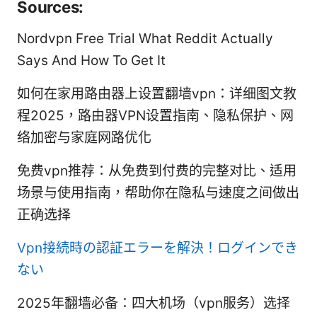
Sources:
Nordvpn Free Trial What Reddit Actually
Says And How To Get It
如何在家用路由器上设置翻墙vpn：详细图文教
程2025，路由器VPN设置指南、隐私保护、网
络加密与家庭网路优化
免费vpn推荐：从免费到付费的完整对比、适用
场景与使用指南，帮助你在隐私与速度之间做出
正确选择
Vpn接続時の認証エラーを解決！ログインでき
ない
2025年翻墙必备：四大机场（vpn服务）选择