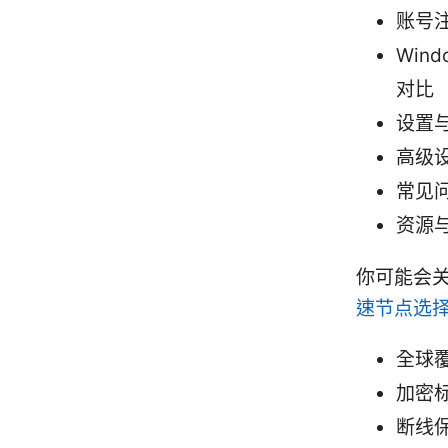
账号
Win
对比
设置
高级设
常见
资源
你可能会
速节点选
全球
加密标准
断线保