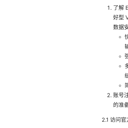
了解 
好型
数据
账号注
的准备
2.1 访