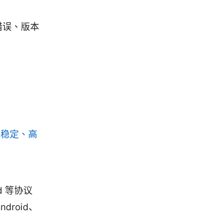
错误、版本
、稳定、高
rd 等协议
droid、