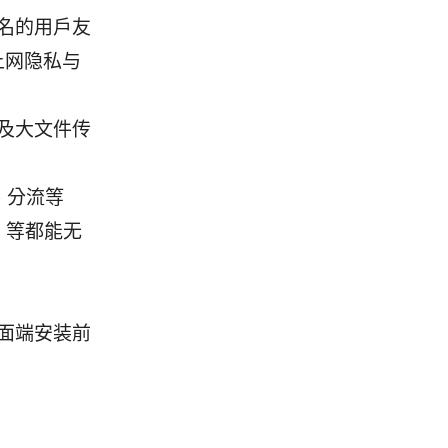
款知名的用户友
上网隐私与
及大文件传
护、分流等
OS 等都能无
桌面端安装前