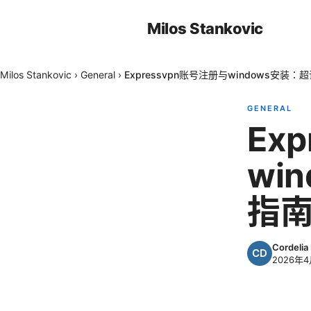
Milos Stankovic
Milos Stankovic
›
General
›
Expressvpn账号注册与windows安装
GENERAL
Ex
wi
指南
Cordelia
2026年4