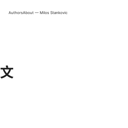
Authors
About — Milos Stankovic
图文