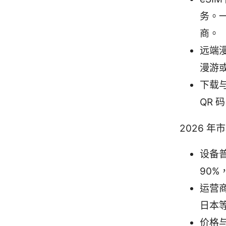
务。
商。
远端
漫游
下载
QR
2026 
设备
90
运营
日本
价格