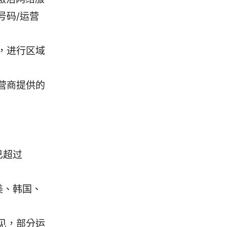
号码/运营
，进行区域
营商提供的
已超过
美、韩国、
见，部分运