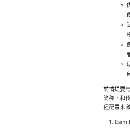
前情提要与
简称，和传
程配置来
Esi