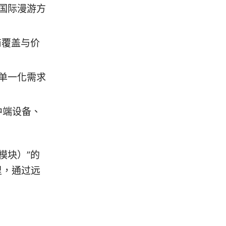
国际漫游方
商覆盖与价
单一化需求
与中端设备、
模块）”的
里，通过远