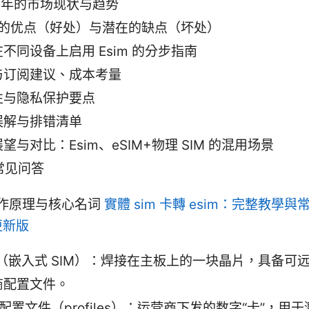
6 年的市场现状与趋势
m 的优点（好处）与潜在的缺点（坏处）
不同设备上启用 Esim 的分步指南
与订阅建议、成本考量
性与隐私保护要点
误解与排错清单
望与对比：Esim、eSIM+物理 SIM 的混用场景
 常见问答
的工作原理与核心名词
實體 sim 卡轉 esim：完整教學
 更新版
M（嵌入式 SIM）：焊接在主板上的一块晶片，具备可
商配置文件。
M 配置文件（profiles）：运营商下发的数字“卡”，用