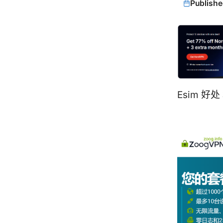
Publishe
Esim 好