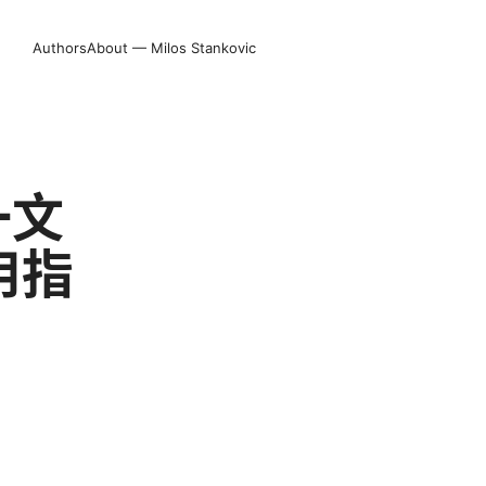
Authors
About — Milos Stankovic
一文
用指