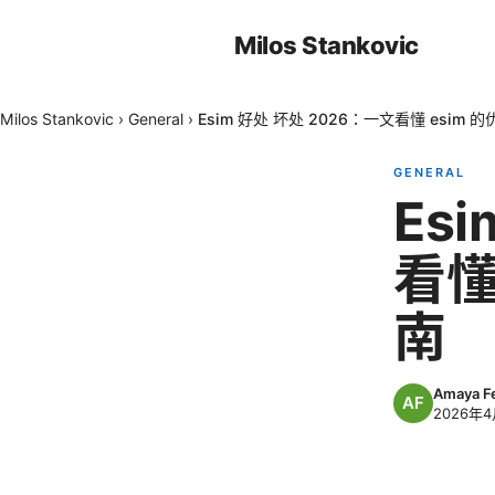
Milos Stankovic
Milos Stankovic
›
General
›
Esim 好处 坏处 2026：一文看懂 esim
GENERAL
Es
看懂
南
Amaya F
2026年4