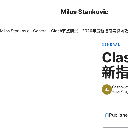
Milos Stankovic
Milos Stankovic
›
General
›
Clash节点购买：2026年最新指南与避坑
GENERAL
Cl
新
Sasha Ja
2026年4
Publishe