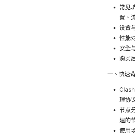
常见
置、
设置
性能
安全
购买
一、快速背景
Cla
理协议
节点
建的
使用