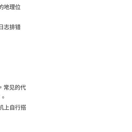
的地理位
日志排错
略，常见的代
等。
机上自行搭