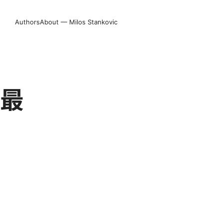
Authors
About — Milos Stankovic
年最