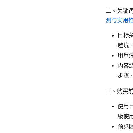
二、关键词
测与实用
目标关
避坑、
用户
内容
步骤、
三、购买
使用
级使
预算