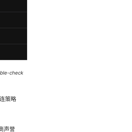
uble-check
直连策略
商声誉