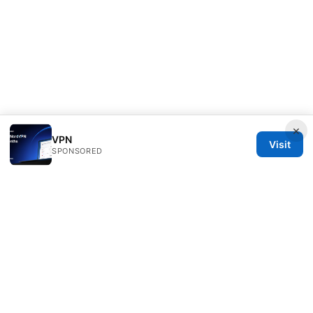
×
VPN
Visit
SPONSORED
Milos Stankovic Group LLC
Calle de Alcalá 50
Madrid, Madrid, 28013
ES
info@milos-stankovic.com
+34 91 933 4533
About
Privacy Policy
Terms of Use