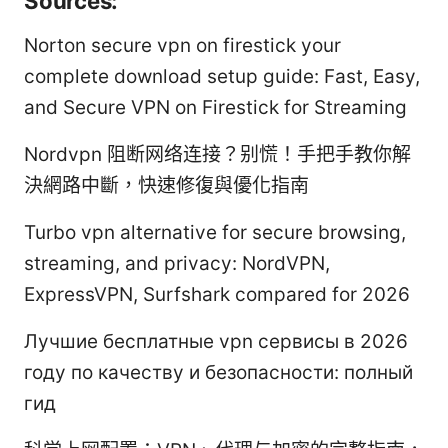
Sources:
Norton secure vpn on firestick your
complete download setup guide: Fast, Easy,
and Secure VPN on Firestick for Streaming
Nordvpn 阻断网络连接？别慌！手把手教你解
決網路中斷，快速修復與優化指南
Turbo vpn alternative for secure browsing,
streaming, and privacy: NordVPN,
ExpressVPN, Surfshark compared for 2026
Лучшие бесплатные vpn сервисы в 2026
году по качеству и безопасности: полный
гид