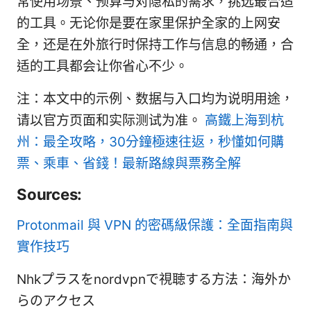
常使用场景、预算与对隐私的需求，挑选最合适
的工具。无论你是要在家里保护全家的上网安
全，还是在外旅行时保持工作与信息的畅通，合
适的工具都会让你省心不少。
注：本文中的示例、数据与入口均为说明用途，
请以官方页面和实际测试为准。
高鐵上海到杭
州：最全攻略，30分鐘極速往返，秒懂如何購
票、乘車、省錢！最新路線與票務全解
Sources:
Protonmail 與 VPN 的密碼級保護：全面指南與
實作技巧
Nhkプラスをnordvpnで視聴する方法：海外か
らのアクセス