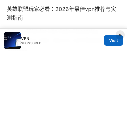
英雄联盟玩家必看：2026年最佳vpn推荐与实
测指南
5 Best VPNs for Iran Safe Streaming
×
VPN
Unblocking: Fast, Secure, and Reliable
Visit
SPONSORED
Choices
Forticlient vpn sous windows 11 24h2 le
guide complet pour tout retablir 2026
科学
上网 爬梯子 机场：全方位指南與實用策略，讓
你在旅途也能安全順暢連線