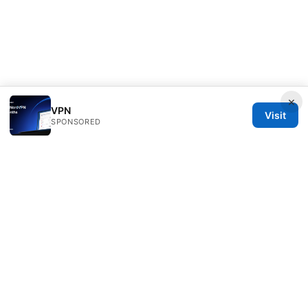
×
VPN
Visit
SPONSORED
Milos Stankovic Group LLC
Calle de Alcalá 50
Madrid, Madrid, 28013
ES
info@milos-stankovic.com
+34 91 933 4533
About
Privacy Policy
Terms of Use