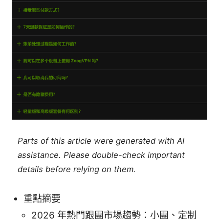
Parts of this article were generated with AI
assistance. Please double-check important
details before relying on them.
重點摘要
2026 年熱門跟團市場趨勢：小團、定制