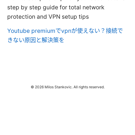
step by step guide for total network
protection and VPN setup tips
Youtube premiumでvpnが使えない？接続で
きない原因と解決策を
© 2026 Milos Stankovic. All rights reserved.