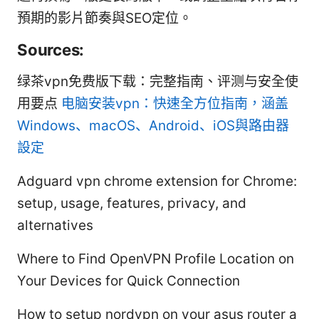
預期的影片節奏與SEO定位。
Sources:
绿茶vpn免费版下载：完整指南、评测与安全使
用要点
电脑安装vpn：快速全方位指南，涵盖
Windows、macOS、Android、iOS與路由器
設定
Adguard vpn chrome extension for Chrome:
setup, usage, features, privacy, and
alternatives
Where to Find OpenVPN Profile Location on
Your Devices for Quick Connection
How to setup nordvpn on your asus router a