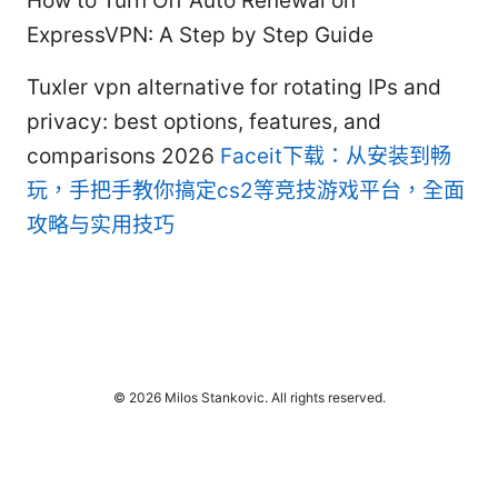
How to Turn Off Auto Renewal on
ExpressVPN: A Step by Step Guide
Tuxler vpn alternative for rotating IPs and
privacy: best options, features, and
comparisons 2026
Faceit下载：从安装到畅
玩，手把手教你搞定cs2等竞技游戏平台，全面
攻略与实用技巧
© 2026 Milos Stankovic. All rights reserved.