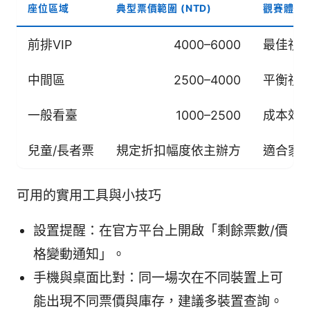
座位區域
典型票價範圍 (NTD)
觀賽體驗
前排VIP
4000–6000
最佳視
中間區
2500–4000
平衡視
一般看臺
1000–2500
成本效
兒童/長者票
規定折扣幅度依主辦方
適合家
可用的實用工具與小技巧
設置提醒：在官方平台上開啟「剩餘票數/價
格變動通知」。
手機與桌面比對：同一場次在不同裝置上可
能出現不同票價與庫存，建議多裝置查詢。