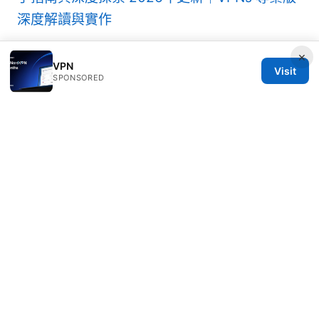
深度解讀與實作
×
VPN
Visit
SPONSORED
© 2026 Milos Stankovic. All rights reserved.
Milos Stankovic Group LLC
Calle de Alcalá 50
Madrid, Madrid, 28013
ES
info@milos-stankovic.com
+34 91 933 4533
About
Privacy Policy
Terms of Use