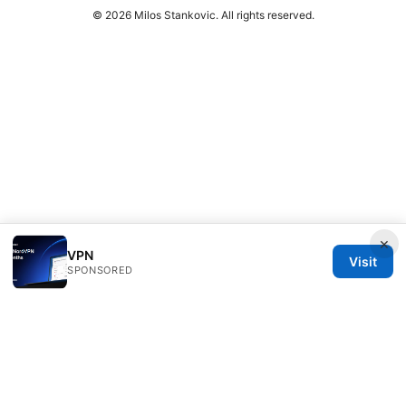
© 2026 Milos Stankovic. All rights reserved.
×
VPN
Visit
SPONSORED
Milos Stankovic Group LLC
Calle de Alcalá 50
Madrid, Madrid, 28013
ES
info@milos-stankovic.com