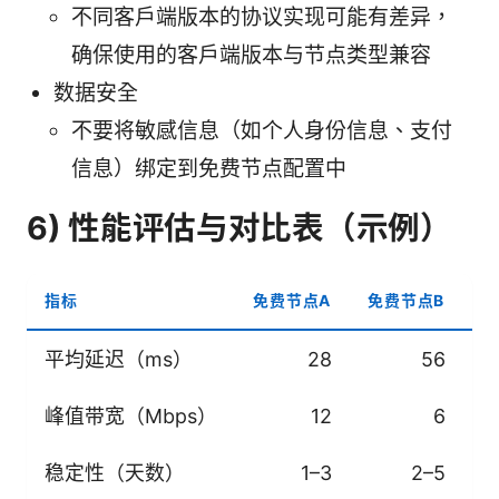
不同客户端版本的协议实现可能有差异，
确保使用的客户端版本与节点类型兼容
数据安全
不要将敏感信息（如个人身份信息、支付
信息）绑定到免费节点配置中
6) 性能评估与对比表（示例）
指标
免费节点A
免费节点B
免
平均延迟（ms）
28
56
峰值带宽（Mbps）
12
6
稳定性（天数）
1–3
2–5