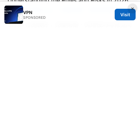
Understanding the Rules and Risks in 2026
×
在中國能用的vpn：完整指南、實測與實用工具
VPN
Visit
SPONSORED
Clash 订阅装好：完整指南、实用技巧与常见问
题解答
© 2026 Milos Stankovic. All rights reserved.
Milos Stankovic Group LLC
Calle de Alcalá 50
Madrid, Madrid, 28013
ES
info@milos-stankovic.com
+34 91 933 4533