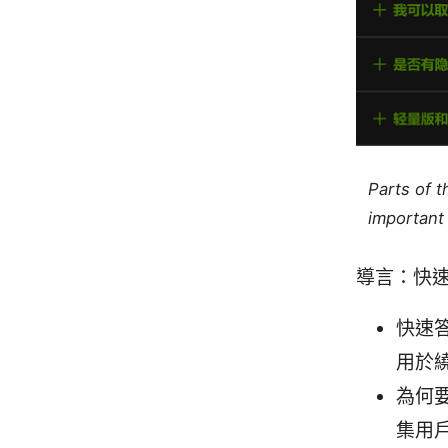
Parts of 
important 
導言：快
快速
用於
為何
集用