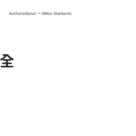
Authors
About — Milos Stankovic
安全