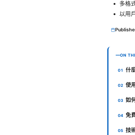
多格
以用
Publishe
ON TH
什
使
如
免
技