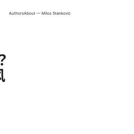
Authors
About — Milos Stankovic
？
风