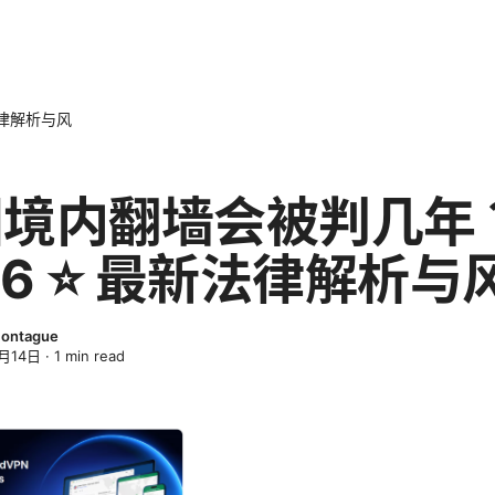
法律解析与风
国境内翻墙会被判几年
26 ⭐ 最新法律解析与
Montague
月14日
·
1
min read