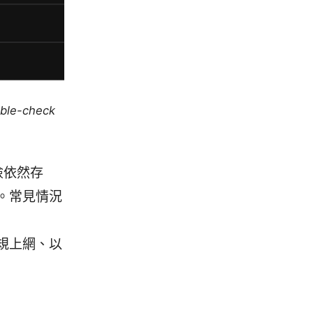
uble-check
險依然存
。常見情況
規上網、以