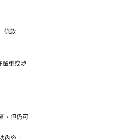
」條款
任在嚴重或涉
圍，但仍可
法內容。