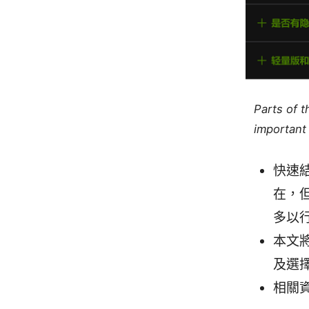
Parts of 
important 
快速
在，
多以
本文
及選擇
相關