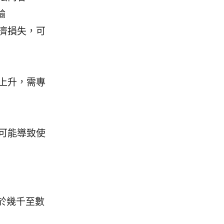
輸
濟損失，可
上升，需專
可能導致使
於幾千至數