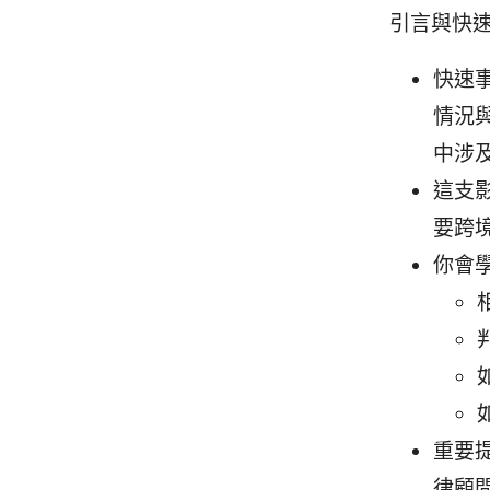
引言與快
快速
情況
中涉
這支
要跨
你會
重要
律顧