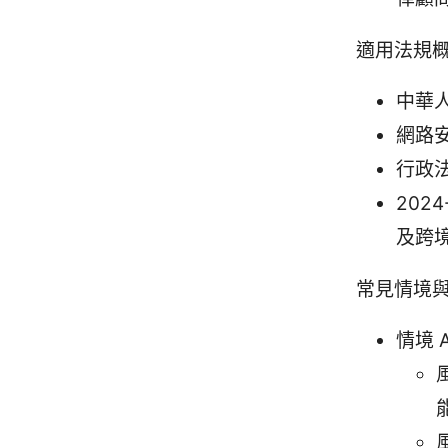
適用法規
中華
網路
行政
202
及跨
常見情境
情境 