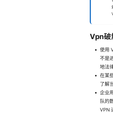
Vpn
使用
不是
地法
在某
了解
企业
队的
VP