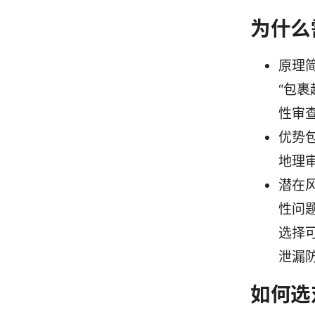
为什么
原理
“包裹
性审
优势
地理
潜在
性问
选择可
泄漏
如何选对