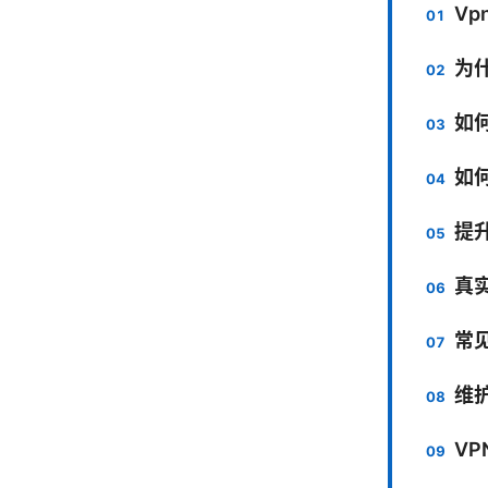
V
为
如何
如
提升
真
常
维
VP