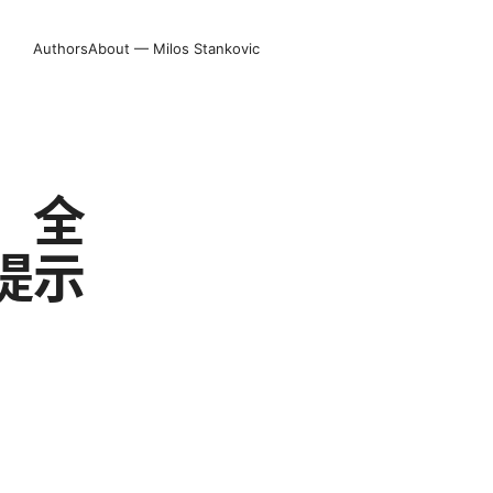
Authors
About — Milos Stankovic
：全
提示