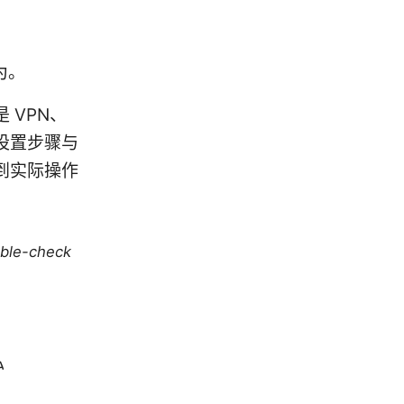
为。
 VPN、
设置步骤与
到实际操作
uble-check
私