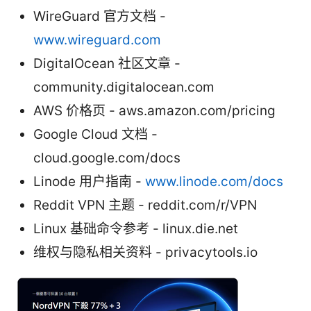
WireGuard 官方文档 -
www.wireguard.com
DigitalOcean 社区文章 -
community.digitalocean.com
AWS 价格页 - aws.amazon.com/pricing
Google Cloud 文档 -
cloud.google.com/docs
Linode 用户指南 -
www.linode.com/docs
Reddit VPN 主题 - reddit.com/r/VPN
Linux 基础命令参考 - linux.die.net
维权与隐私相关资料 - privacytools.io