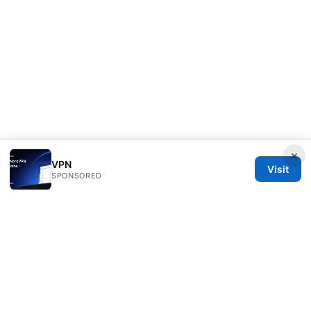
×
VPN
Visit
SPONSORED
Milos Stankovic Group LLC
Calle de Alcalá 50
Madrid, Madrid, 28013
ES
info@milos-stankovic.com
+34 91 933 4533
About
Privacy Policy
Terms of Use