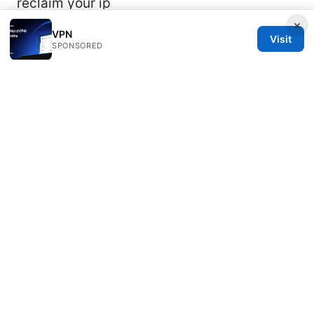
reclaim your ip
×
VPN
Proton ⭐ VPN 加速器：真实评测与你的网络速
Visit
SPONSORED
度提升秘诀 2026
© 2026 Milos Stankovic. All rights reserved.
Milos Stankovic Group LLC
Calle de Alcalá 50
Madrid, Madrid, 28013
ES
info@milos-stankovic.com
+34 91 933 4533
About
Privacy Policy
Terms of Use