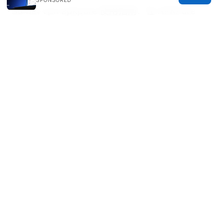
Bd net vpn apkpure 使用指南：在 APKPure
获取 Bd Net VPN 的下载、安装、配置与安全注
意事项的完整教程
© 2026 Milos Stankovic. All rights reserved.
Milos Stankovic Group LLC
Calle de Alcalá 50
Madrid, Madrid, 28013
ES
info@milos-stankovic.com
+34 91 933 4533
About
Privacy Policy
Terms of Use