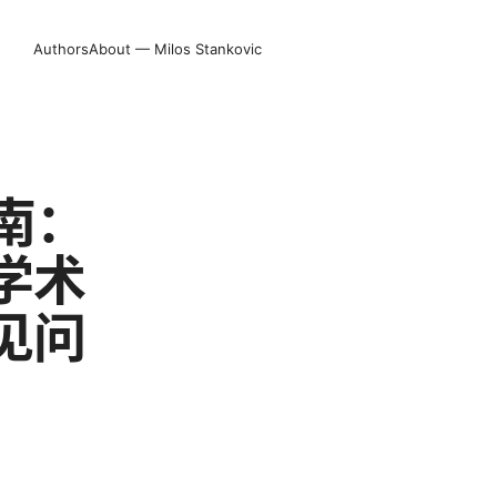
Authors
About — Milos Stankovic
南：
学术
见问