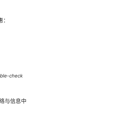
惠：
uble-check
络与信息中