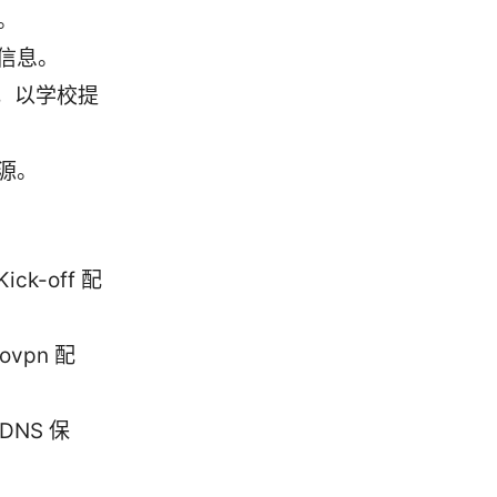
”。
信息。
 等，以学校提
源。
k-off 配
vpn 配
DNS 保