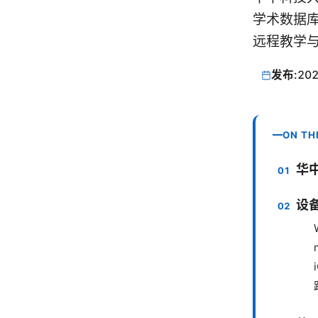
学术数据库镜像
远程教学与学习
发布:
202
ON TH
华中
设