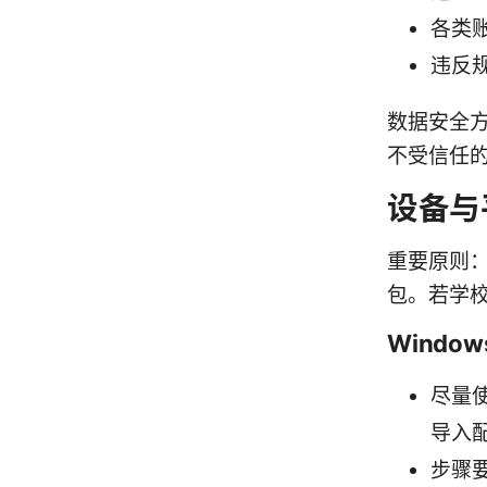
各类
违反
数据安全
不受信任的
设备与
重要原则：
包。若学
Window
尽量使
导入配
步骤