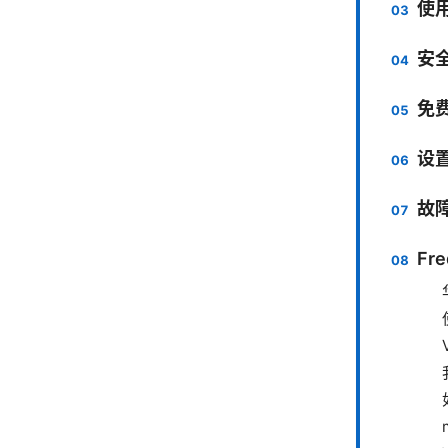
使
安
免费
设
故
Fre