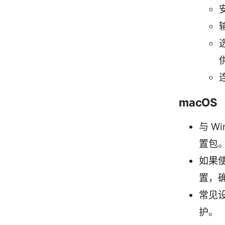
macOS
与 W
置包
如果使
置，
常见设
护。