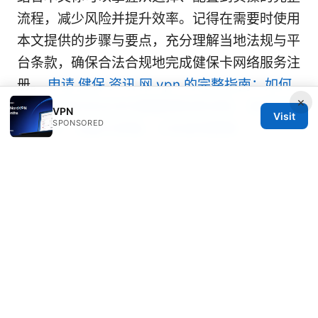
流程，减少风险并提升效率。记得在需要时使用
本文提供的步骤与要点，充分理解当地法规与平
台条款，确保合法合规地完成健保卡网络服务注
册。
申请 健保 资讯 网 vpn 的完整指南：如何
×
在受限地区安全访问健康保险资讯网、选择合规
VPN
Visit
SPONSORED
的 VPN、设置与排错、以及省钱策略
奔腾vpn ptt 使用指南与评测
© 2026 Milos Stankovic. All rights reserved.