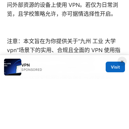
问外部资源的设备上使用 VPN。若仅为日常浏
览，且学校策略允许，亦可据情选择性开启。
注意：本文旨在为你提供关于“九州 工业 大学
vpn”场景下的实用、合规且全面的 VPN 使用指
南。若你对 NordVPN 的促销感兴趣，请通过文
×
VPN
Visit
中图片链接了解当前折扣和购买选项，以便在校
SPONSORED
园环境中获得更稳健的隐私保护与连接体验。
三星VPN设定：最全指南，让你的三星手机上网
更安全隐私