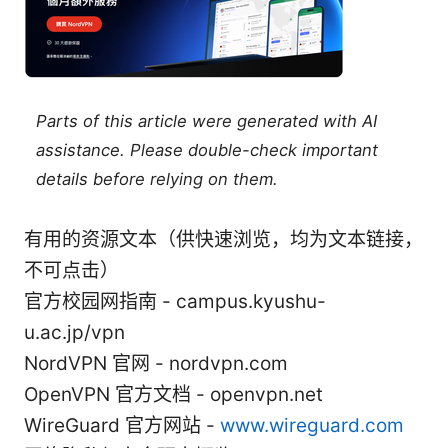
Parts of this article were generated with AI
assistance. Please double-check important
details before relying on them.
有用的资源文本（供快速浏览，均为文本链接，
不可点击）
官方校园网指南 - campus.kyushu-
u.ac.jp/vpn
NordVPN 官网 - nordvpn.com
OpenVPN 官方文档 - openvpn.net
WireGuard 官方网站 -
www.wireguard.com