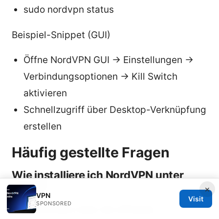
sudo nordvpn status
Beispiel-Snippet (GUI)
Öffne NordVPN GUI -> Einstellungen ->
Verbindungsoptionen -> Kill Switch
aktivieren
Schnellzugriff über Desktop-Verknüpfung
erstellen
Häufig gestellte Fragen
Wie installiere ich NordVPN unter
Linux?
×
VPN
Visit
SPONSORED
NordVPN kann über die offizielle