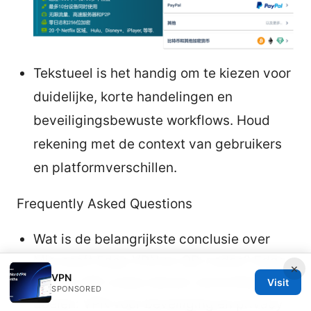
Tekstueel is het handig om te kiezen voor
duidelijke, korte handelingen en
beveiligingsbewuste workflows. Houd
rekening met de context van gebruikers
en platformverschillen.
Frequently Asked Questions
Wat is de belangrijkste conclusie over
Microsoft Edge VPN en QR-codes? Edge
×
VPN
VPN en QR-codes dienen verschillende
Visit
SPONSORED
doelen: VPN voor beveiliging en privacy