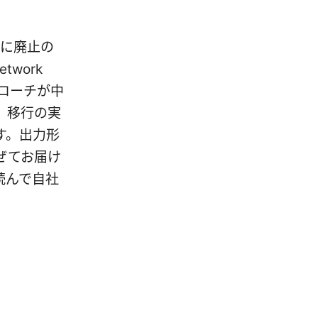
々に廃止の
twork
アプローチが中
、移行の実
す。出力形
ぜてお届け
読んで自社