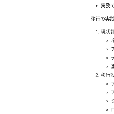
実務
移行の実
現状
移行