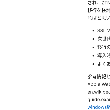
され、ZT
移行を検
ればと思
SSL
次世代
移行
導入
よくあ
参考情報と
Apple Webs
en.wikipe
guide.exa
window