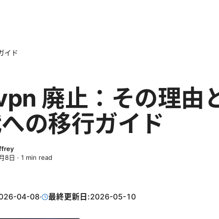
行ガイド
l vpn 廃止：その理由
代への移行ガイド
ffrey
4月8日
·
1
min read
026-04-08
·
最終更新日:
2026-05-10