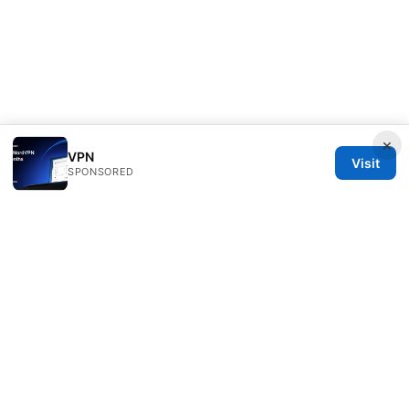
×
VPN
Visit
SPONSORED
Milos Stankovic Group LLC
Calle de Alcalá 50
Madrid, Madrid, 28013
ES
info@milos-stankovic.com
+34 91 933 4533
About
Privacy Policy
Terms of Use