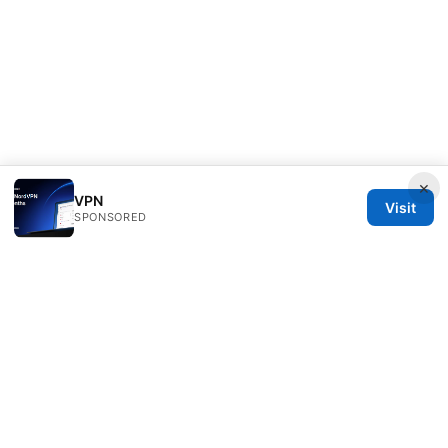
×
VPN
Visit
SPONSORED
Milos Stankovic Group LLC
Calle de Alcalá 50
Madrid, Madrid, 28013
ES
info@milos-stankovic.com
+34 91 933 4533
About
Privacy Policy
Terms of Use