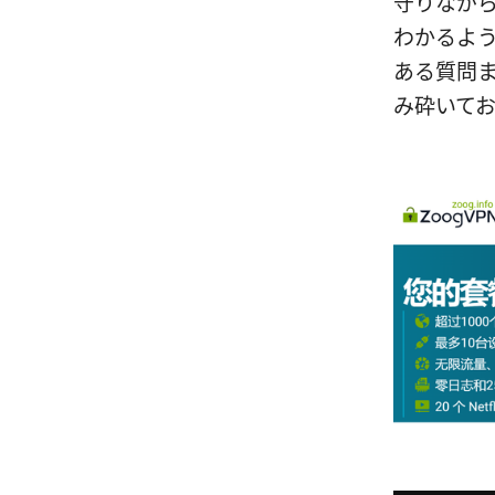
守りなが
わかるよ
ある質問
み砕いて