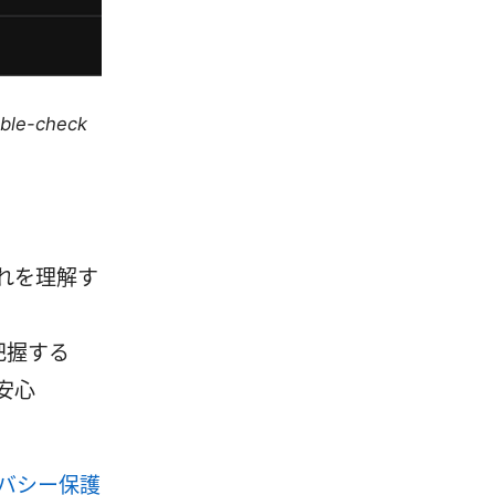
uble-check
流れを理解す
把握する
安心
ライバシー保護