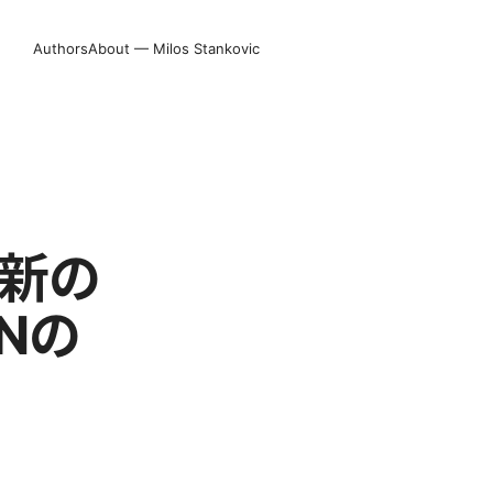
Authors
About — Milos Stankovic
最新の
PNの