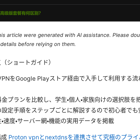
this article were generated with AI assistance. Please do
details before relying on them.
点（ショートガイド）
dVPNをGoogle Playストア経由で入手して利用する
料金プランを比較し、学生・個人・家族向けの選択肢を
の設定手順をステップごとに解説するので初心者でも
性・速度・サーバー網・機能の実用データを掲載
構成
Proton vpnとnextdnsを連携させて究極のプ