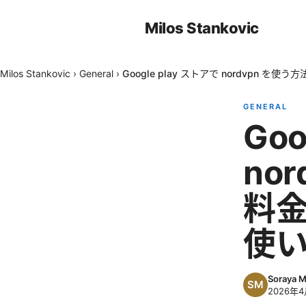
Milos Stankovic
Milos Stankovic
›
General
›
Google play ストアで nordvpn 
GENERAL
Goo
no
料金
使
Soraya 
2026年4