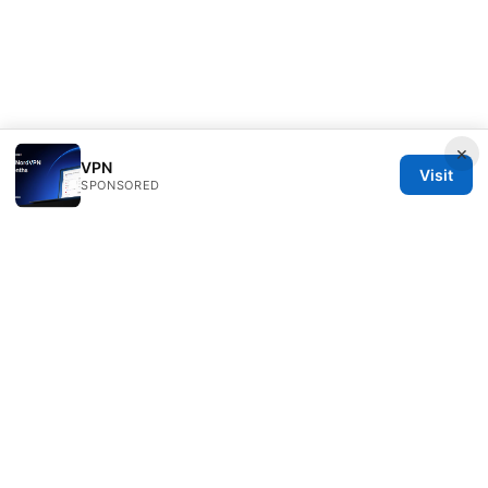
×
VPN
Visit
SPONSORED
Milos Stankovic Group LLC
Calle de Alcalá 50
Madrid, Madrid, 28013
ES
info@milos-stankovic.com
+34 91 933 4533
About
Privacy Policy
Terms of Use