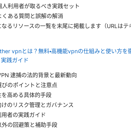
個人利用者が取るべき実践セット
よくある質問と誤解の解消
になるリソースの一覧を末尾に掲載します（URLはテ
。
tether vpnとは？無料・高機能vpnの仕組みと使い方
と実践ガイド
VPN 逮捕の法的背景と最新動向
N選びのポイントと注意点
性を高める具体的手段
向けのリスク管理とガバナンス
利用者の実践ガイド
N以外の回避策と補助手段