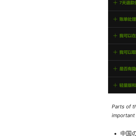
Parts of 
important 
中国