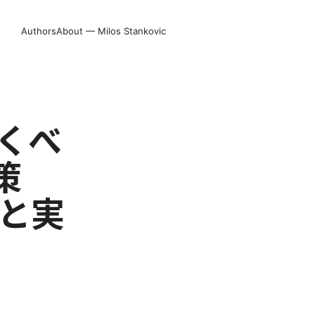
Authors
About — Milos Stankovic
おくべ
策
報と実