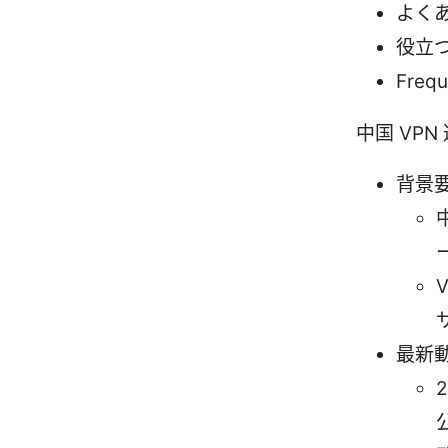
よく
役立
Frequ
中国 VP
背景
最新