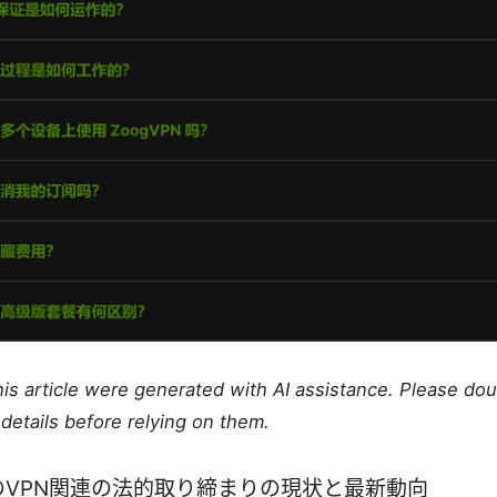
this article were generated with AI assistance. Please do
details before relying on them.
のVPN関連の法的取り締まりの現状と最新動向