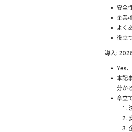
安全
企業
よく
役立
導入: 2
Yes
本記
分か
章立