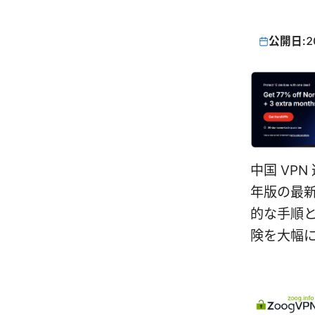
公開日:
2
中国 VP
年版の最
的な手順
険を大幅