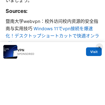
いましょう。
Sources:
暨南大学webvpn：校外访问校内资源的安全指
南与实用技巧
Windows 11でvpn接続を爆速
化！デスクトップショートカットで快適オンラ
イン
×
VPN
Visit
申请 台大 vpn
SPONSORED
2026年NordVPN價格方案全解析：如何挑選最
划算、必學省錢，全面比較與實務攻略
Come scaricare in modo sicuro su emule
con una vpn la guida completa purevpn
Understanding nordvpn vat your complete