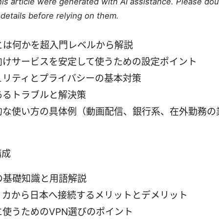
this article were generated with AI assistance. Please do
details before relying on them.
Nとは何かを超入門レベルから解説
向けサービスを安定して使うための設定ポイント
ュリティとプライバシーの基本対策
あるトラブルと解決策
的な使い方の具体例（動画配信、銀行系、在外勤務の
構成
Nの基礎知識と用語解説
リカから日本へ接続するメリットとデメリット
に使うためのVPN選びのポイント