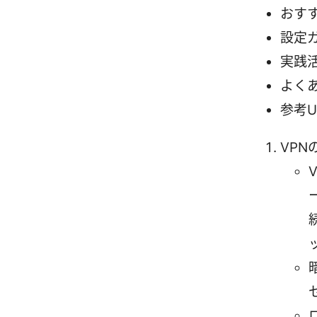
おす
設定
実践
よく
参考U
VP