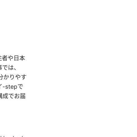
住者や日本
事では、
分かりやす
stepで
構成でお届