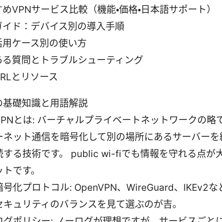
すめVPNサービス比較（機能・価格・日本語サポート）
ガイド：デバイス別の導入手順
活用ケース別の使い方
ある質問とトラブルシューティング
RLとリソース
Nの基礎知識と用語解説
VPNとは: バーチャルプライベートネットワークの略
ーネット通信を暗号化して別の場所にあるサーバーを
続する技術です。 public wi-fiでも情報を守れる点
ットです。
暗号化プロトコル: OpenVPN、WireGuard、IKEv
セキュリティのバランスを見て選ぶのが吉。
ログポリシー: ノーログが理想ですが、サービスごと