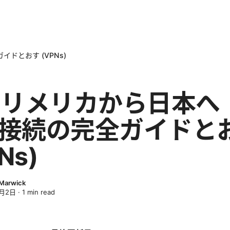
ドとおす (VPNs)
メリメリカから日本へ
n接続の完全ガイドと
Ns)
 Marwick
4月2日
·
1
min read