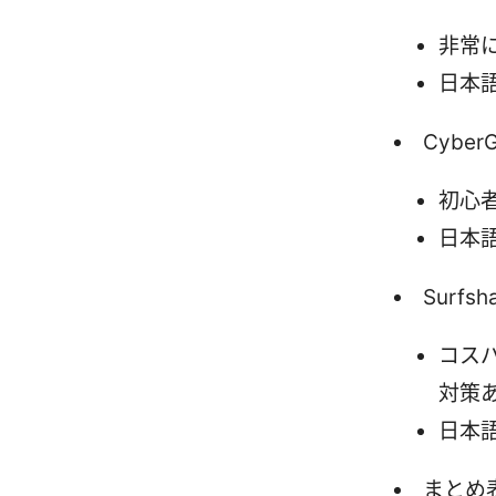
非常
日本
CyberG
初心
日本
Surfsh
コス
対策
日本
まとめ