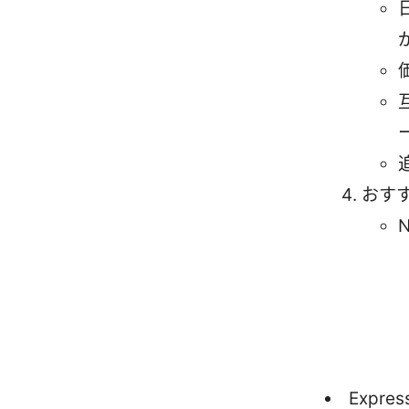
おす
N
Expres