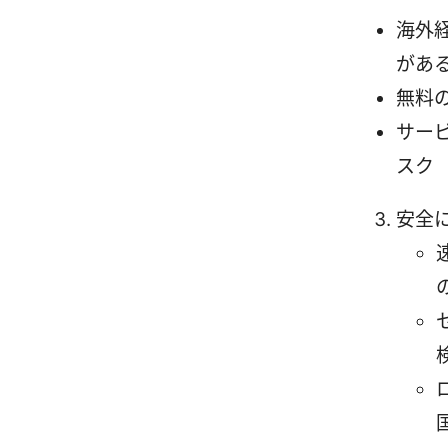
海外経
があ
無料
サー
スク
安全