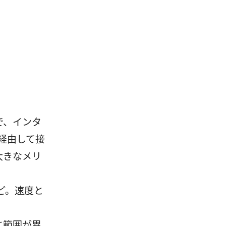
で、インタ
経由して接
が大きなメリ
2など。速度と
に範囲が異