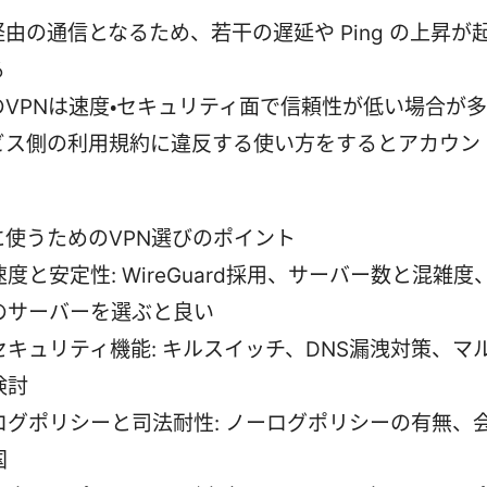
由の通信となるため、若干の遅延や Ping の上昇が
る
のVPNは速度・セキュリティ面で信頼性が低い場合が
ビス側の利用規約に違反する使い方をするとアカウン
に使うためのVPN選びのポイント
速度と安定性: WireGuard採用、サーバー数と混雑
のサーバーを選ぶと良い
セキュリティ機能: キルスイッチ、DNS漏洩対策、マル
検討
ログポリシーと司法耐性: ノーログポリシーの有無、
国