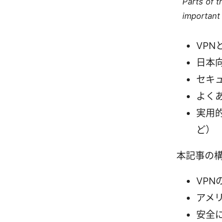
Parts of 
important 
VP
日本
セキ
よく
実用
ど）
本記事の
VP
アメ
安全