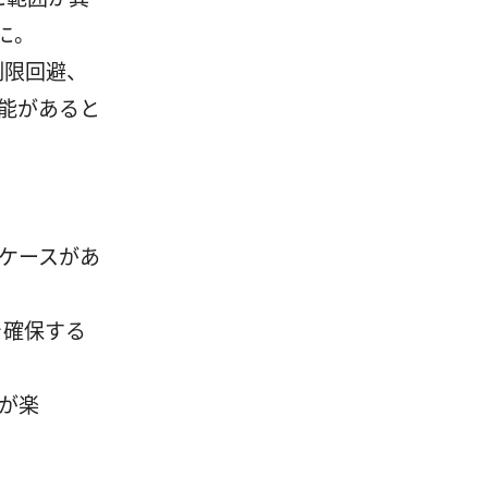
に。
制限回避、
能があると
ケースがあ
を確保する
が楽