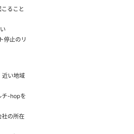
起こること
多い
ト停止のリ
度、近い地域
チ-hopを
会社の所在