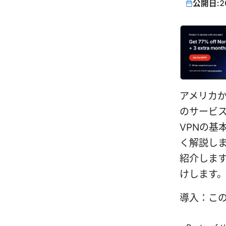
公開日:
2
アメリカか
のサービ
VPNの
く解説しま
紹介します
けします。
導入：こ