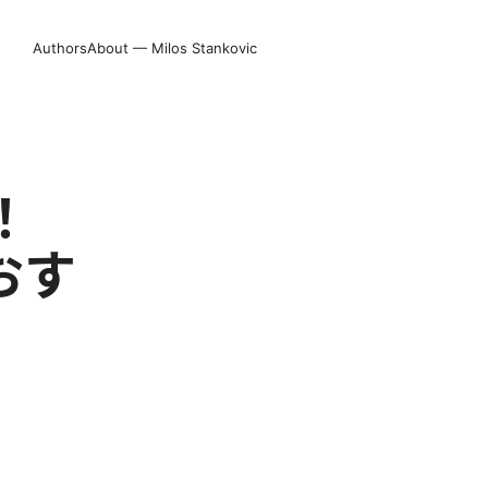
Authors
About — Milos Stankovic
！
おす