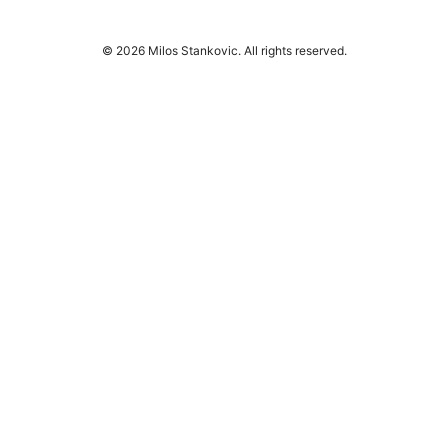
© 2026 Milos Stankovic. All rights reserved.
Milos Stankovic Group LLC
Calle de Alcalá 50
Madrid, Madrid, 28013
ES
info@milos-stankovic.com
+34 91 933 4533
About
Privacy Policy
Terms of Use