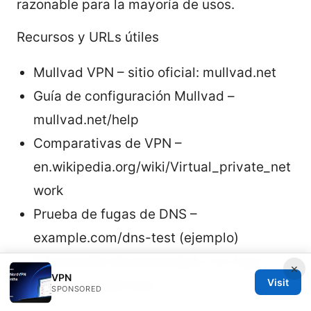
razonable para la mayoría de usos.
Recursos y URLs útiles
Mullvad VPN – sitio oficial: mullvad.net
Guía de configuración Mullvad –
mullvad.net/help
Comparativas de VPN –
en.wikipedia.org/wiki/Virtual_private_net
work
Prueba de fugas de DNS –
example.com/dns-test (ejemplo)
Información de privacidad y no-logs –
×
VPN
Visit
mullvad.net/privacy
SPONSORED