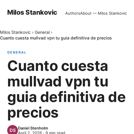
Milos Stankovic
Authors
About — Milos Stankovic
Milos Stankovic
›
General
›
Cuanto cuesta mullvad vpn tu guia definitiva de precios
GENERAL
Cuanto cuesta
mullvad vpn tu
guia definitiva de
precios
Daniel Stenholm
April 2, 2026
·
9
min read