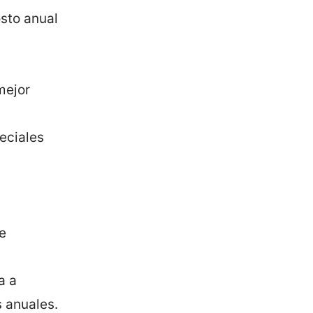
sto anual
mejor
eciales
e
a a
 anuales.