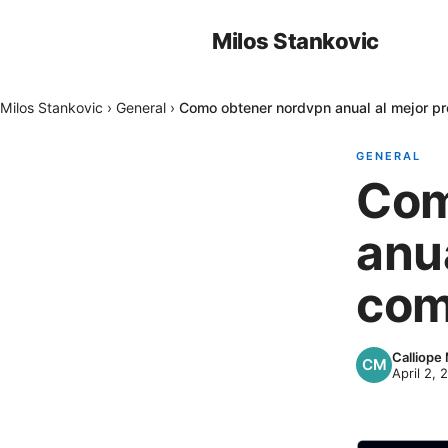
Milos Stankovic
Milos Stankovic
›
General
›
Como obtener nordvpn anual al mejor p
GENERAL
Com
anua
com
Calliope
April 2, 