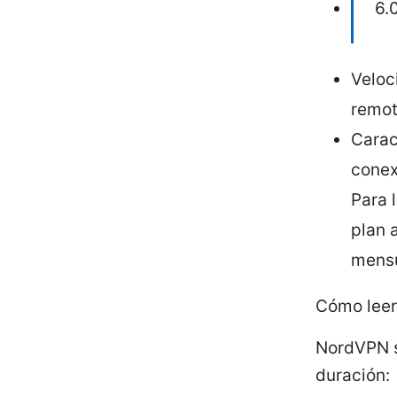
6.
Veloc
remo
Carac
conex
Para 
plan 
mensu
Cómo leer
NordVPN su
duración: