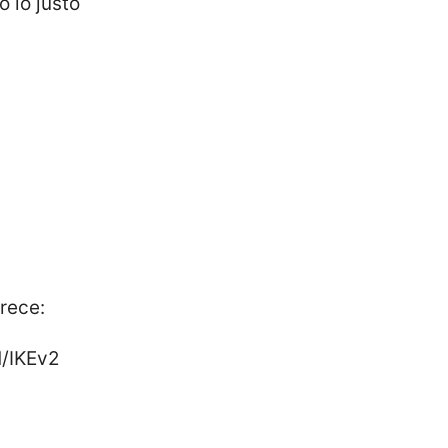
 lo justo
rece:
N/IKEv2