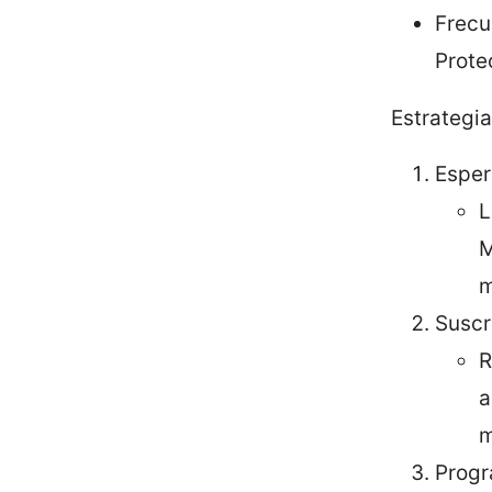
Frecu
Prote
Estrategi
Esper
L
M
m
Suscr
R
a
m
Progr