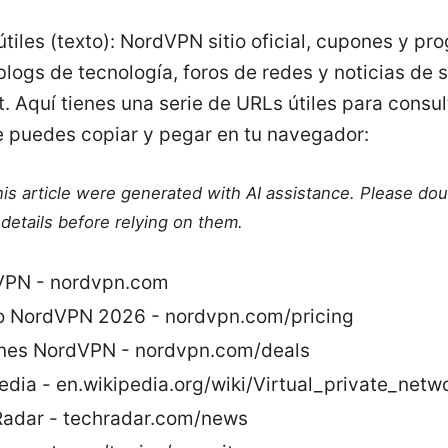
tiles (texto): NordVPN sitio oficial, cupones y p
 blogs de tecnología, foros de redes y noticias de
t. Aquí tienes una serie de URLs útiles para consu
e puedes copiar y pegar en tu navegador:
this article were generated with AI assistance. Please do
details before relying on them.
VPN - nordvpn.com
o NordVPN 2026 - nordvpn.com/pricing
es NordVPN - nordvpn.com/deals
edia - en.wikipedia.org/wiki/Virtual_private_netw
adar - techradar.com/news