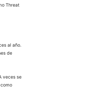
mo Threat
es al año.
nes de
A veces se
, como