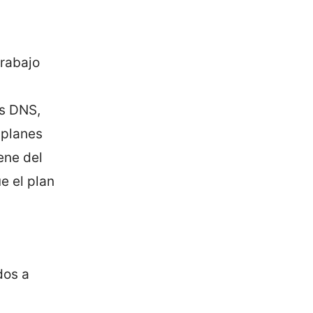
trabajo
as DNS,
 planes
ene del
e el plan
dos a