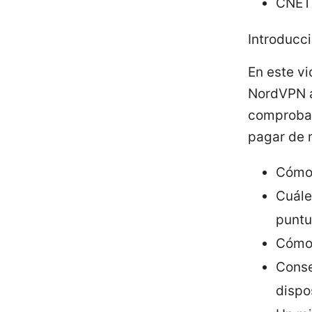
CNET 
Introducc
En este vi
NordVPN a
comprobad
pagar de 
Cómo 
Cuále
puntu
Cómo 
Conse
dispo