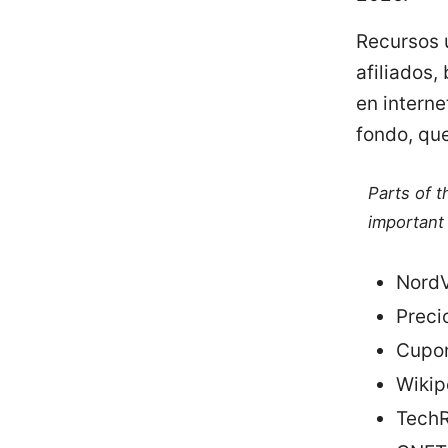
Recursos ú
afiliados,
en interne
fondo, qu
Parts of 
important 
Nord
Preci
Cupon
Wikip
TechR