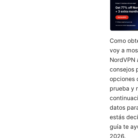
Como obte
voy a mos
NordVPN a
consejos p
opciones 
prueba y r
continuaci
datos para
estás deci
guía te a
2026.