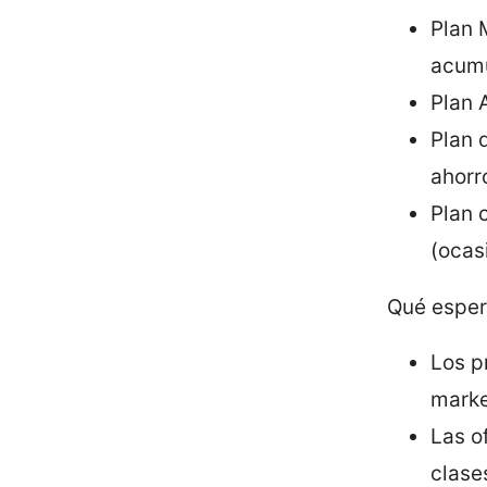
Plan 
acum
Plan 
Plan 
ahorr
Plan 
(ocas
Qué esper
Los p
marke
Las o
clase