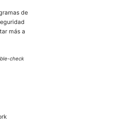
rogramas de
 seguridad
ltar más a
uble-check
ork