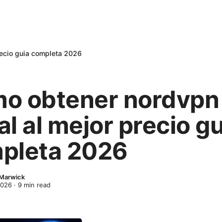
recio guia completa 2026
o obtener nordvpn
l al mejor precio gu
pleta 2026
 Marwick
2026
·
9
min read