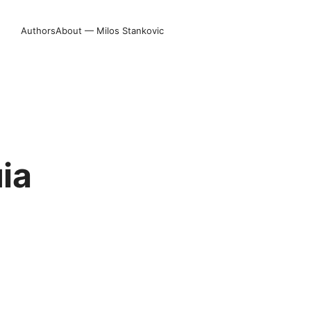
Authors
About — Milos Stankovic
ia