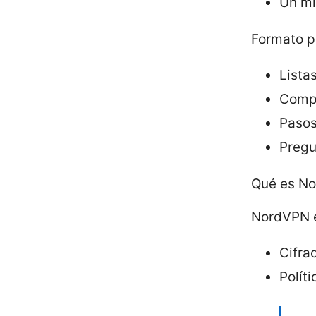
Un mi
Formato p
Lista
Compa
Pasos
Pregu
Qué es No
NordVPN e
Cifra
Políti