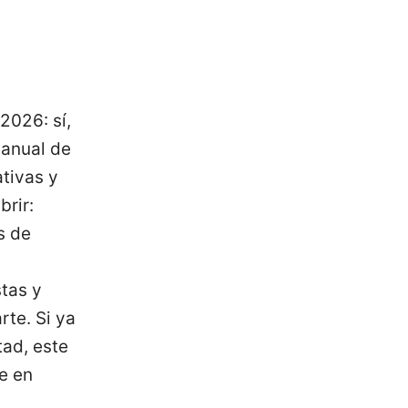
2026: sí,
 anual de
tivas y
brir:
s de
stas y
rte. Si ya
tad, este
e en