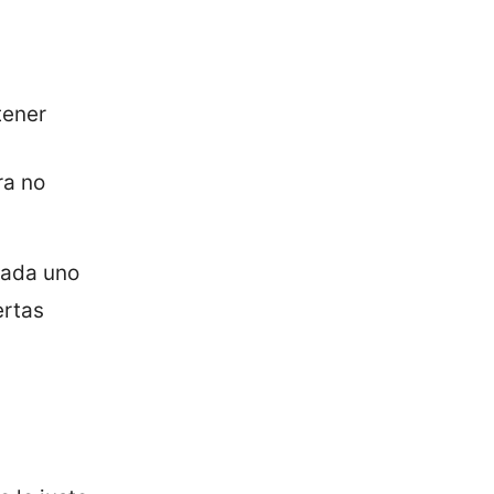
tener
ra no
cada uno
ertas