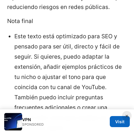
reduciendo riesgos en redes públicas.
Nota final
Este texto está optimizado para SEO y
pensado para ser útil, directo y fácil de
seguir. Si quieres, puedo adaptar la
extensión, añadir ejemplos prácticos de
tu nicho o ajustar el tono para que
coincida con tu canal de YouTube.
También puedo incluir preguntas
frecuentes adicionales o crear una
×
versión más corta para tarjetas de
VPN
Visit
SPONSORED
explicación rápida.