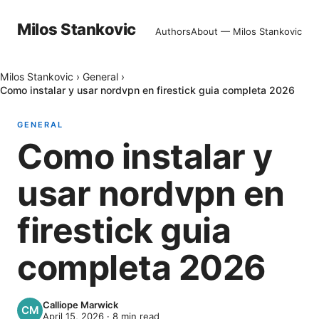
Milos Stankovic
Authors
About — Milos Stankovic
Milos Stankovic
›
General
›
Como instalar y usar nordvpn en firestick guia completa 2026
GENERAL
Como instalar y
usar nordvpn en
firestick guia
completa 2026
Calliope Marwick
April 15, 2026
·
8
min read