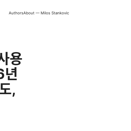
Authors
About — Milos Stankovic
 사용
6년
도,