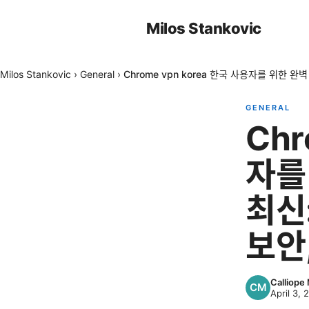
Milos Stankovic
Milos Stankovic
›
General
›
Chrome vpn korea 한국 사용자를 위한 완
GENERAL
Chr
자를
최신
보안
Calliope
April 3, 