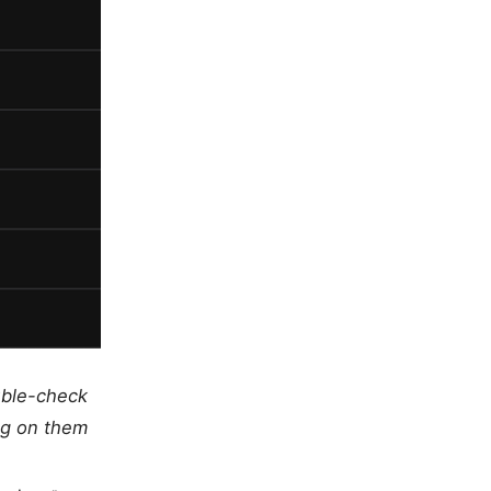
uble-check
ng on them.