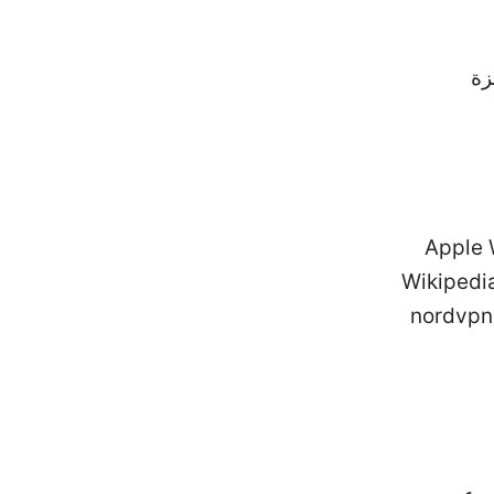
Apple Website - ap
Wikipedia
nordvpn