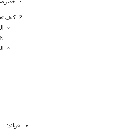
خصوصية 
كيف تعمل VPN بد
ال
VPN من دو
ال
فوائد: