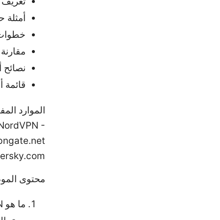
تعريف مختصر لـ N
أمثلة ح
خطوات خطوة بخ
مقارنة 
نصائح 
قائمة أ
 NordVPN -
pngate.net
persky.com
محتوى المو
ما هو VPN بدون تحميل على جه؟