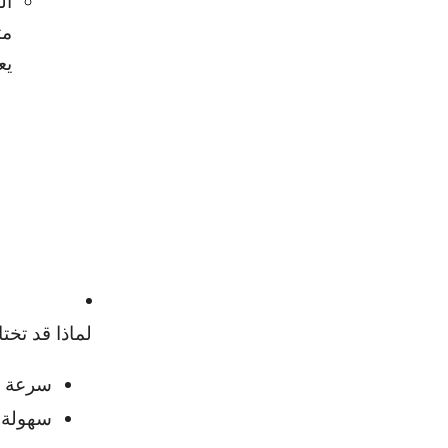
مت
يع
لماذا قد تختا
سرعة ال
سهولة ا