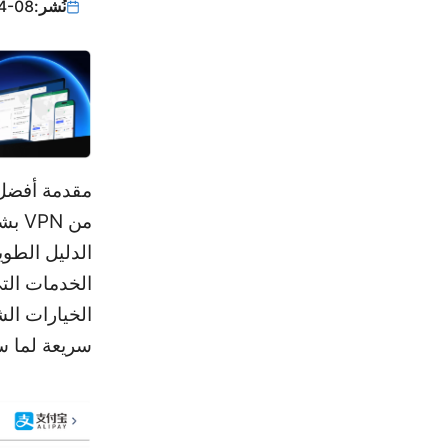
نُشر:
4-08
من 
الخيارات الش
سريعة لما س