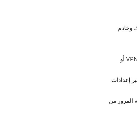
ك وخادم
إعدادات المتصفح فقط: بعض المتصفحات تدعم إضافة VPN أو
لنظام: في بعض الأنظمة يمكنك تفعيل VPN عبر إعدادات
 المرور من