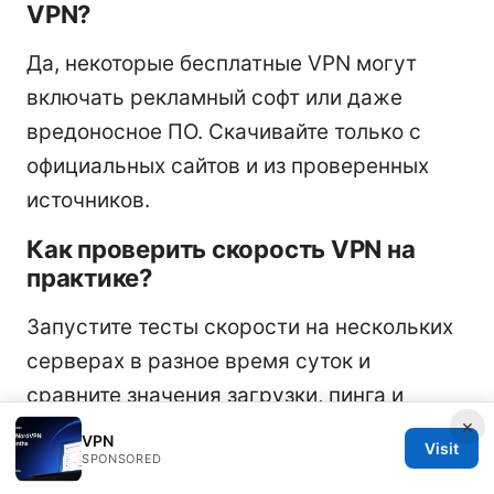
VPN?
Да, некоторые бесплатные VPN могут
включать рекламный софт или даже
вредоносное ПО. Скачивайте только с
официальных сайтов и из проверенных
источников.
Как проверить скорость VPN на
практике?
Запустите тесты скорости на нескольких
серверах в разное время суток и
сравните значения загрузки, пинга и
×
потери пакетов.
Google Gemini and VPNs:
VPN
Visit
SPONSORED
Why It's Not Working and How to Fix It